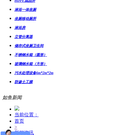
HDPE成品井
淋浴一体坐厕
坐厕移动厕所
淋浴房
立管分离器
储存式坐厕卫生间
不锈钢水箱（圆形）
玻璃钢水箱（方形）
污水处理设备6m*2m*2m
防渗土工膜
如鱼新闻
当前位置：
首页
>
新闻资讯