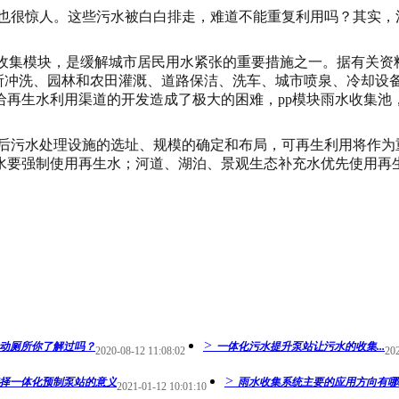
也很惊人。这些污水被白白排走，难道不能重复利用吗？其实，
水收集模块，是缓解城市居民用水紧张的重要措施之一。据有关资
厕所冲洗、园林和农田灌溉、道路保洁、洗车、城市喷泉、冷却设
给再生水利用渠道的开发造成了极大的困难，pp模块雨水收集池
后污水处理设施的选址、规模的确定和布局，可再生利用将作为
水要强制使用再生水；河道、湖泊、景观生态补充水优先使用再
>
动厕所你了解过吗？
一体化污水提升泵站让污水的收集...
2020-08-12 11:08:02
202
>
择一体化预制泵站的意义
雨水收集系统主要的应用方向有哪..
2021-01-12 10:01:10