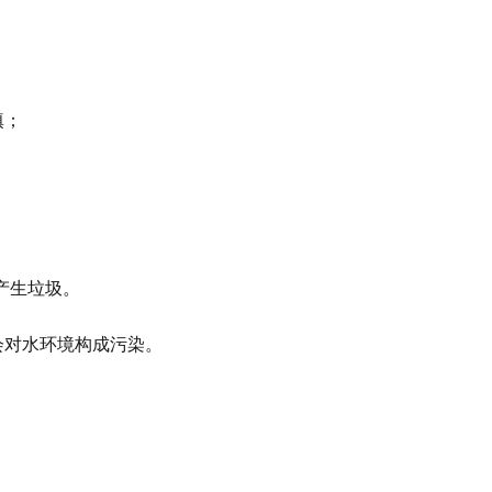
填；
产生垃圾。
会对水环境构成污染。