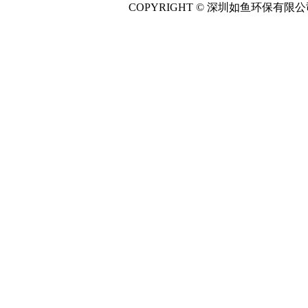
COPYRIGHT © 深圳如鱼环保有限公司 All 
主营产品：
雨水收集调
|
污水处理