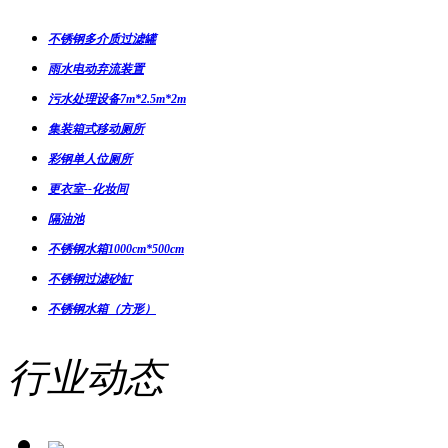
不锈钢多介质过滤罐
雨水电动弃流装置
污水处理设备7m*2.5m*2m
集装箱式移动厕所
彩钢单人位厕所
更衣室--化妆间
隔油池
不锈钢水箱1000cm*500cm
不锈钢过滤砂缸
不锈钢水箱（方形）
行业动态