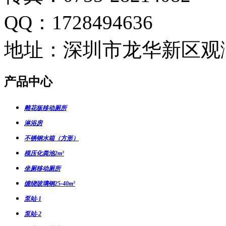
QQ：1728494636
地址：深圳市龙华新区观
产品中心
雕花板移动厕所
淋浴房
不锈钢水箱（方形）
模压化粪池2m³
坐厕移动厕所
缠绕玻璃钢25-40m³
泵站-1
泵站-2