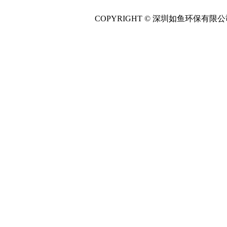
COPYRIGHT © 深圳如鱼环保有限公司 All 
主营产品：
雨水收集调
|
污水处理