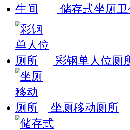
储存式坐厕卫
彩钢单人位厕
坐厕移动厕所