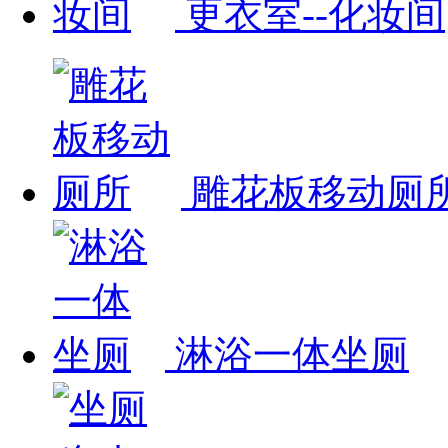
更衣室--化妆间
雕花板移动厕
淋浴一体坐厕