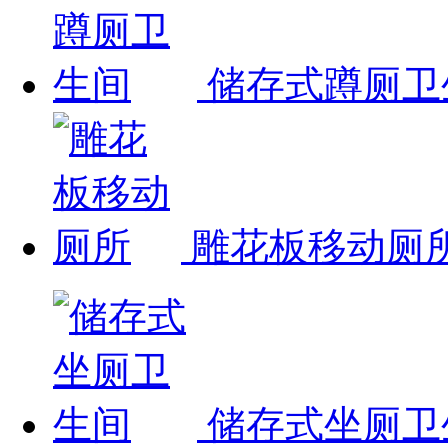
储存式蹲厕卫
雕花板移动厕
储存式坐厕卫