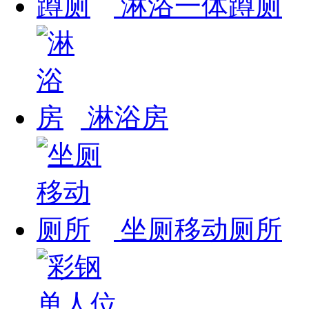
淋浴一体蹲厕
淋浴房
坐厕移动厕所