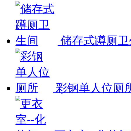
储存式蹲厕卫
彩钢单人位厕